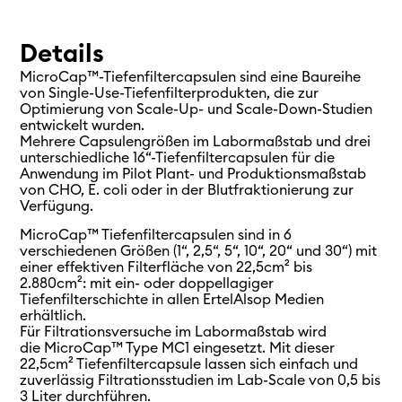
Details
MicroCap
™
-Tiefenfiltercapsulen sind eine Baureihe
von Single-Use-Tiefenfilterprodukten, die zur
Optimierung von Scale-Up- und Scale-Down-Studien
entwickelt wurden.
Mehrere Capsulengrößen im Labormaßstab und drei
unterschiedliche 16“-Tiefenfiltercapsulen
für
die
Anwendung
im
Pilot Plant- und Produktionsmaßstab
von CHO, E. coli oder in der Blutfraktionierung zur
Verfügung.
MicroCap™ Tiefenfiltercapsulen sind in 6
verschiedenen Größen (1“, 2,5“, 5“, 10“, 20“ und 30“) mit
einer effektiven Filterfläche von
22,5cm²
bis
2.880cm²: mit ein- oder doppellagiger
Tiefenfilterschichte in allen ErtelAlsop Medien
erhältlich.
Für Filtrationsversuche im Labormaßstab wird
die MicroCap™ Type MC1 eingesetzt. Mit dieser
22,5cm²
Tiefenfiltercapsule lassen sich einfach und
zuverlässig Filtrationsstudien im Lab-
Scale
von 0,5 bis
3 Liter durchführen.