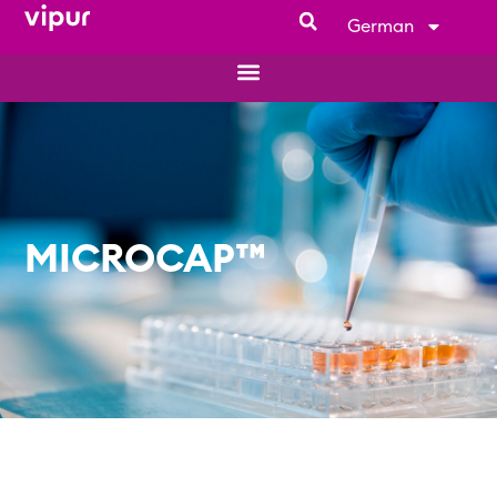
German
MICROCAP™